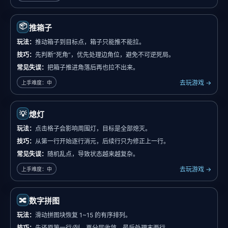
📦
推箱子
玩法：
推动箱子到目标点，箱子只能推不能拉。
技巧：
先判断“死角”，优先处理边角位，避免不可逆死局。
常见失误：
把箱子推进角落后再也拉不出来。
去玩游戏 →
上手难度：中
💡
熄灯
玩法：
点击格子会影响周围灯，目标是全部熄灭。
技巧：
从第一行开始逐行消元，后续行只为修正上一行。
常见失误：
随机乱点，导致状态越来越复杂。
去玩游戏 →
上手难度：中
🔀
数字拼图
玩法：
滑动拼图块恢复 1~15 的有序排列。
技巧：
先还原第一行/列，再分层收敛，最后处理末两行。