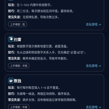
玩法：
在 1~100 内猜中系统数字。
技巧：
用二分法，每次猜当前区间中值，最快收敛。
常见失误：
无规律乱猜，导致次数过多。
去玩游戏 →
上手难度：低
💣
扫雷
玩法：
根据数字提示推断地雷位置，避雷清盘。
技巧：
先从边缘和明显数字关系入手，优先确定“必雷/必空”。
常见失误：
概率未确定就盲点，导致早早翻车。
去玩游戏 →
上手难度：中高
🧩
数独
玩法：
每行每列每宫填入 1~9 且不重复。
技巧：
先做唯一候选，再做区块排除，循序渐进。
常见失误：
跳步太快，没有做候选记录导致回溯困难。
去玩游戏 →
上手难度：中高