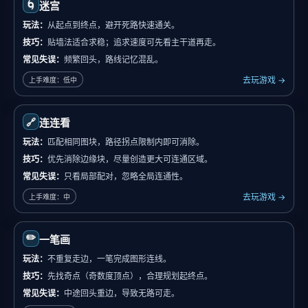
🌀
迷宫
玩法：
从起点到终点，避开死路快速通关。
技巧：
贴墙法适合求稳；追求速度可先看主干道再走。
常见失误：
频繁回头，路线记忆混乱。
去玩游戏 →
上手难度：低中
🔗
连连看
玩法：
匹配相同图块，路径拐点限制内即可消除。
技巧：
优先消除边缘块，尽量创造更大可连通区域。
常见失误：
只看局部配对，忽略全局连通性。
去玩游戏 →
上手难度：中
✏️
一笔画
玩法：
不重复走边，一笔完成图形连线。
技巧：
先找奇点（奇数度顶点），合理规划起终点。
常见失误：
中途回头重边，导致无路可走。