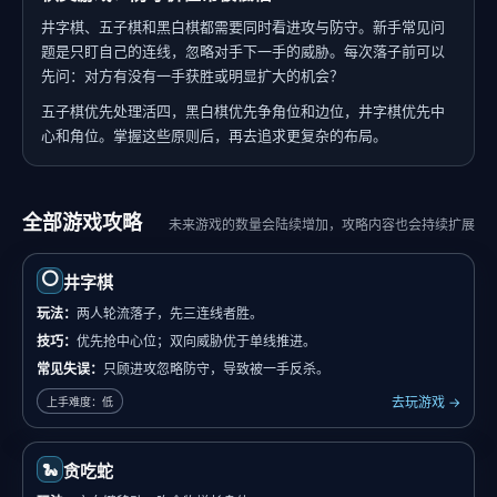
井字棋、五子棋和黑白棋都需要同时看进攻与防守。新手常见问
题是只盯自己的连线，忽略对手下一手的威胁。每次落子前可以
先问：对方有没有一手获胜或明显扩大的机会？
五子棋优先处理活四，黑白棋优先争角位和边位，井字棋优先中
心和角位。掌握这些原则后，再去追求更复杂的布局。
全部游戏攻略
未来游戏的数量会陆续增加，攻略内容也会持续扩展
⭕
井字棋
玩法：
两人轮流落子，先三连线者胜。
技巧：
优先抢中心位；双向威胁优于单线推进。
常见失误：
只顾进攻忽略防守，导致被一手反杀。
去玩游戏 →
上手难度：低
🐍
贪吃蛇