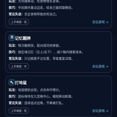
玩法：
方向键移动，吃食物增长身体。
技巧：
中后期尽量沿边走，给自己留回旋路径。
常见失误：
贪近食物导致封死自己。
去玩游戏 →
上手难度：低
🃏
记忆翻牌
玩法：
每次翻两张，配对成功则保留。
技巧：
按区域记忆（左上/右下），减少脑内搜索成本。
常见失误：
只记图案不记位置，导致重复试错。
去玩游戏 →
上手难度：中
🔨
打地鼠
玩法：
地鼠随机出现，点击命中得分。
技巧：
鼠标保持在九宫格中心，缩短移动距离。
常见失误：
连续追点边角，节奏被打乱。
去玩游戏 →
上手难度：低