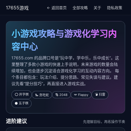
176
55
游戏
← 返回首页
全部攻略
关于
隐私政策
小游戏攻略与游戏化学习内
容中心
17655.com 的品牌口号是“玩中学，学中乐，乐中成长”。这
里整理了多款小游戏的快速上手说明，未来游戏的数量会陆
续增加，也会逐步沉淀适合游戏化学习的互动内容方向。 每
个条目都包含：玩法介绍、提分思路、常见失误与建议。建
议先看“提分技巧”，再直接进入游戏实战。
⭕ 井字棋
💣 扫雷
🔢 2048
🪽 Flappy
🐍 贪吃蛇
⚫ 五子棋
进阶建议
先理解目标，再练操作节奏