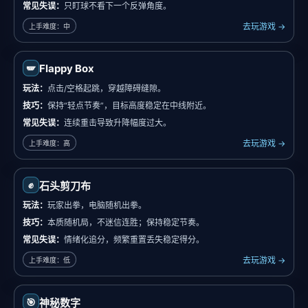
常见失误：
只盯球不看下一个反弹角度。
去玩游戏 →
上手难度：中
Flappy Box
🪽
玩法：
点击/空格起跳，穿越障碍缝隙。
技巧：
保持“轻点节奏”，目标高度稳定在中线附近。
常见失误：
连续重击导致升降幅度过大。
去玩游戏 →
上手难度：高
✊
石头剪刀布
玩法：
玩家出拳，电脑随机出拳。
技巧：
本质随机局，不迷信连胜；保持稳定节奏。
常见失误：
情绪化追分，频繁重置丢失稳定得分。
去玩游戏 →
上手难度：低
🎯
神秘数字