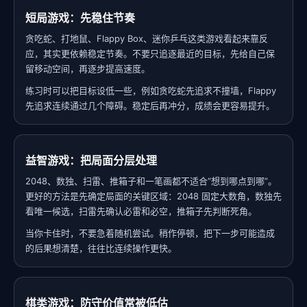
短局游戏：先稳住节奏
贪吃蛇、打地鼠、Flappy Box、迷你乒乓这类游戏看起来靠反
应，其实更依赖稳定节奏。不要只追逐最近的目标，先给自己保
留移动空间，再逐步提高速度。
练习时可以把目标设低一些，例如贪吃蛇先追求不撞墙，Flappy
先追求连续通过几个障碍。稳定后再冲分，成绩会更容易提升。
益智游戏：把局面分层处理
2048、数独、扫雷、推箱子和一笔画都不适合“想到哪点到哪”。
更好的方法是先确定局面的关键区域：2048 固定大数角，数独先
看唯一候选，扫雷先确认必雷和必空，推箱子先判断死角。
当你卡住时，不要急着随机尝试。稍作停顿，把下一步可能造成
的后果想清楚，往往比连续操作更快。
棋类游戏：防守价值常被低估