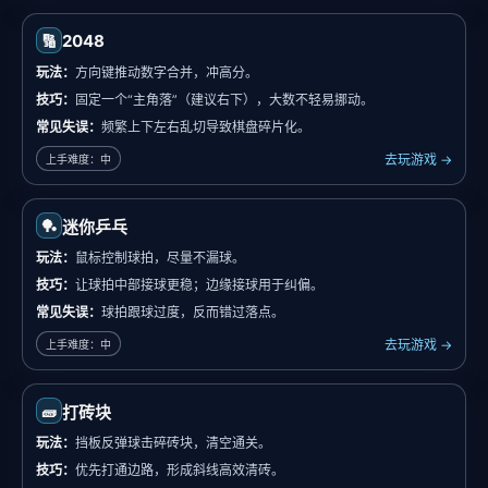
2048
🔢
玩法：
方向键推动数字合并，冲高分。
技巧：
固定一个“主角落”（建议右下），大数不轻易挪动。
常见失误：
频繁上下左右乱切导致棋盘碎片化。
去玩游戏 →
上手难度：中
🏓
迷你乒乓
玩法：
鼠标控制球拍，尽量不漏球。
技巧：
让球拍中部接球更稳；边缘接球用于纠偏。
常见失误：
球拍跟球过度，反而错过落点。
去玩游戏 →
上手难度：中
🧱
打砖块
玩法：
挡板反弹球击碎砖块，清空通关。
技巧：
优先打通边路，形成斜线高效清砖。